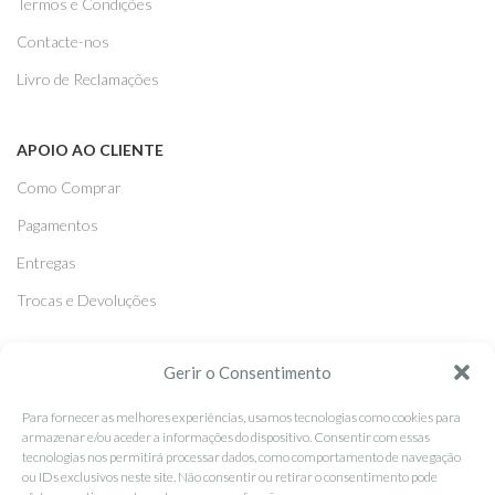
Termos e Condições
Contacte-nos
Livro de Reclamações
APOIO AO CLIENTE
Como Comprar
Pagamentos
Entregas
Trocas e Devoluções
SEGUE-NOS
Gerir o Consentimento
Facebook
Para fornecer as melhores experiências, usamos tecnologias como cookies para
armazenar e/ou aceder a informações do dispositivo. Consentir com essas
Instagram
tecnologias nos permitirá processar dados, como comportamento de navegação
ou IDs exclusivos neste site. Não consentir ou retirar o consentimento pode
Pinterest