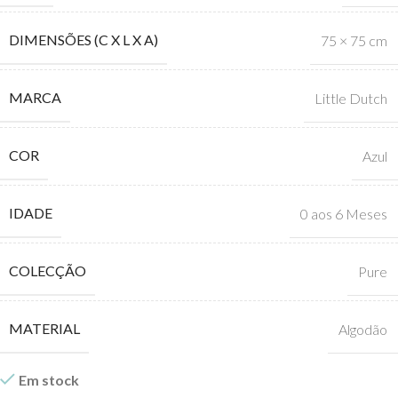
DIMENSÕES (C X L X A)
75 × 75 cm
MARCA
Little Dutch
COR
Azul
IDADE
0 aos 6 Meses
COLECÇÃO
Pure
MATERIAL
Algodão
Em stock