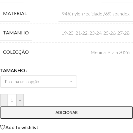
MATERIAL
94% nylon reciclado /6% spandex
TAMANHO
19-20
,
21-22. 23-24
,
25-26
,
27-28
COLECÇÃO
Menina
,
Praia 2026
TAMANHO
-
+
ADICIONAR
Add to wishlist