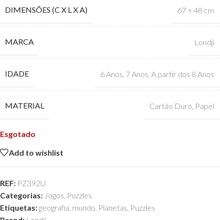
DIMENSÕES (C X L X A)
67 × 48 cm
MARCA
Londji
IDADE
6 Anos
,
7 Anos
,
A partir dos 8 Anos
MATERIAL
Cartão Duro
,
Papel
Esgotado
Add to wishlist
REF:
PZ392U
Categorias:
Jogos
,
Puzzles
Etiquetas:
geografia
,
mundo
,
Planetas
,
Puzzles
Brand:
Londji