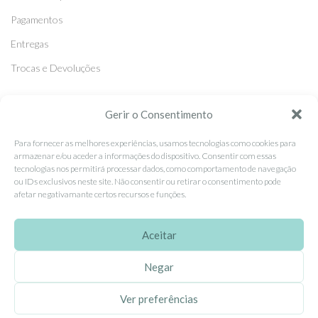
Pagamentos
Entregas
Trocas e Devoluções
SEGUE-NOS
Gerir o Consentimento
Facebook
Para fornecer as melhores experiências, usamos tecnologias como cookies para
armazenar e/ou aceder a informações do dispositivo. Consentir com essas
Instagram
tecnologias nos permitirá processar dados, como comportamento de navegação
ou IDs exclusivos neste site. Não consentir ou retirar o consentimento pode
Pinterest
afetar negativamante certos recursos e funções.
X
Linkedin
Aceitar
Negar
EhGoom
2026 Criado por
Dumbanengue, Lda
.
Ver preferências