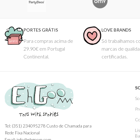
PORTES GRÁTIS
LOVE BRANDS
Para compras acima de
Só trabalhamos 
29.90€ em Portugal
marcas de qualid
Continental.
certificadas.
S
So
Pr
Co
Tel: (351) 234095278 Custo de Chamada para
Li
Rede Fixa Nacional
Ba
Email: info@ehgoom.com