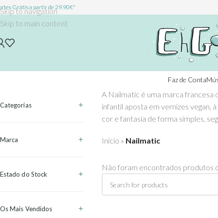
rtes Grátis a partir de 29.90€*
Skip to navigation
Skip to main content
Faz de Conta
Mús
A Nailmatic é uma marca francesa de
Categorias
infantil aposta em vernizes vegan,
cor e fantasia de forma simples, seg
Marca
Início
»
Nailmatic
Não foram encontrados produtos c
Estado do Stock
Os Mais Vendidos