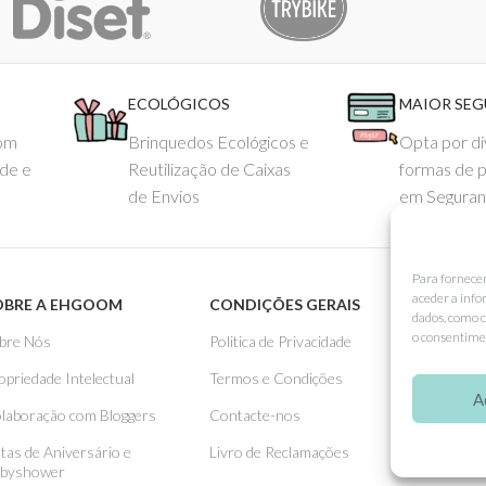
ECOLÓGICOS
MAIOR SE
com
Brinquedos Ecológicos e
Opta por di
ade e
Reutilização de Caixas
formas de 
de Envios
em Seguran
Para fornece
aceder a info
OBRE A EHGOOM
CONDIÇÕES GERAIS
APOIO
dados, como c
o consentimen
bre Nós
Politica de Privacidade
Como 
opriedade Intelectual
Termos e Condições
Pagame
A
laboração com Bloggers
Contacte-nos
Entreg
stas de Aniversário e
Livro de Reclamações
Trocas
byshower