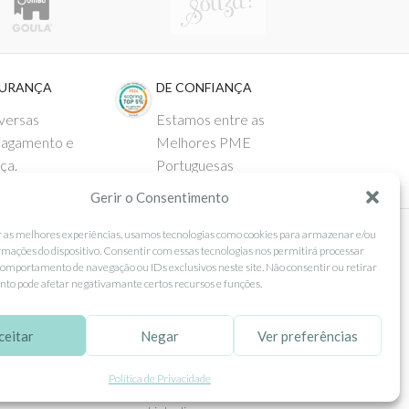
GURANÇA
DE CONFIANÇA
versas
Estamos entre as
pagamento e
Melhores PME
ça.
Portuguesas
Gerir o Consentimento
r as melhores experiências, usamos tecnologias como cookies para armazenar e/ou
rmações do dispositivo. Consentir com essas tecnologias nos permitirá processar
 AO CLIENTE
SEGUE-NOS
omportamento de navegação ou IDs exclusivos neste site. Não consentir ou retirar
to pode afetar negativamante certos recursos e funções.
Comprar
Facebook
ntos
Instagram
ceitar
Negar
Ver preferências
as
Pinterest
Política de Privacidade
 e Devoluções
X