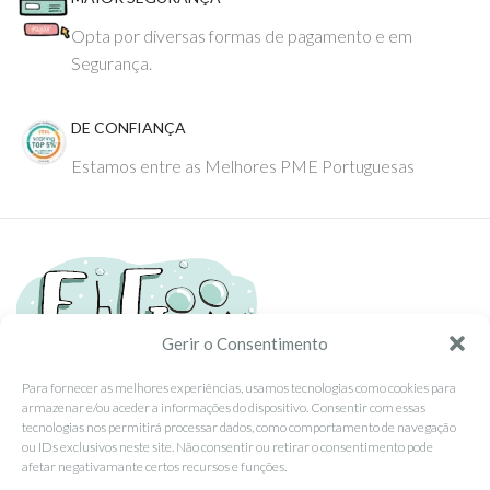
Opta por diversas formas de pagamento e em
Segurança.
DE CONFIANÇA
Estamos entre as Melhores PME Portuguesas
Gerir o Consentimento
Para fornecer as melhores experiências, usamos tecnologias como cookies para
armazenar e/ou aceder a informações do dispositivo. Consentir com essas
Tel: (351) 234095278 Custo de Chamada para Rede Fixa Nacional
tecnologias nos permitirá processar dados, como comportamento de navegação
Email: info@ehgoom.com
ou IDs exclusivos neste site. Não consentir ou retirar o consentimento pode
Rua José Afonso, Nº 50, 3800-438 Aveiro, Portugal
afetar negativamante certos recursos e funções.