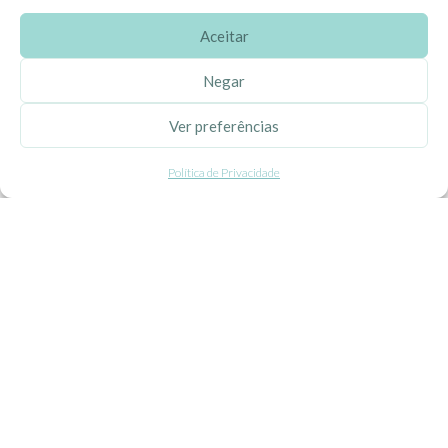
Aceitar
SOBRE A EHGOOM
Negar
Sobre Nós
Ver preferências
Propriedade Intelectual
Política de Privacidade
Colaboração com Bloggers
Listas de Aniversário e Babyshower
CONDIÇÕES GERAIS
Politica de Privacidade
Termos e Condições
Contacte-nos
Livro de Reclamações