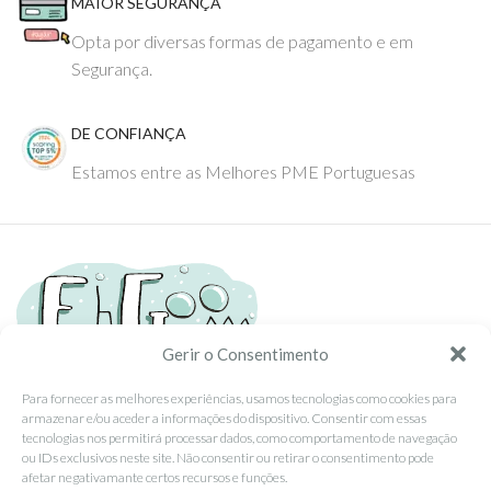
MAIOR SEGURANÇA
Opta por diversas formas de pagamento e em
Segurança.
DE CONFIANÇA
Estamos entre as Melhores PME Portuguesas
Gerir o Consentimento
Para fornecer as melhores experiências, usamos tecnologias como cookies para
Tel: (351) 234095278 Custo de Chamada para Rede Fixa Nacional
armazenar e/ou aceder a informações do dispositivo. Consentir com essas
Email: info@ehgoom.com
tecnologias nos permitirá processar dados, como comportamento de navegação
ou IDs exclusivos neste site. Não consentir ou retirar o consentimento pode
Rua José Afonso, Nº 50, 3800-438 Aveiro, Portugal
afetar negativamante certos recursos e funções.