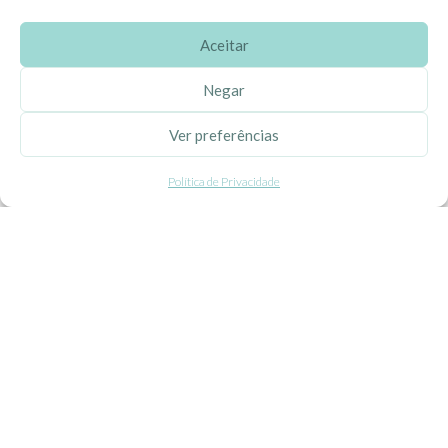
Aceitar
SOBRE A EHGOOM
Negar
Sobre Nós
Ver preferências
Propriedade Intelectual
Política de Privacidade
Colaboração com Bloggers
Listas de Aniversário e Babyshower
CONDIÇÕES GERAIS
Politica de Privacidade
Termos e Condições
Contacte-nos
Livro de Reclamações