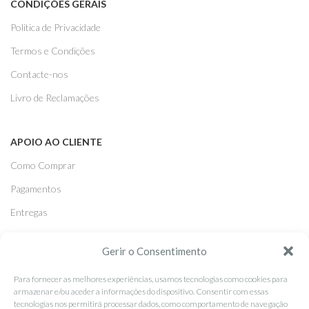
CONDIÇÕES GERAIS
Politica de Privacidade
Termos e Condições
Contacte-nos
Livro de Reclamações
APOIO AO CLIENTE
Como Comprar
Pagamentos
Entregas
Trocas e Devoluções
Gerir o Consentimento
Para fornecer as melhores experiências, usamos tecnologias como cookies para
SEGUE-NOS
armazenar e/ou aceder a informações do dispositivo. Consentir com essas
Facebook
tecnologias nos permitirá processar dados, como comportamento de navegação