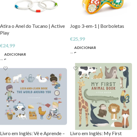
Atira o Anel do Tucano | Active
Jogo 3-em-1 | Borboletas
Play
€
25,99
€
24,99
ADICIONAR
ADICIONAR
Livro em Inglês: Vê e Aprende –
Livro em Inglês: My First