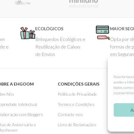
ECOLÓGICOS
MAIOR SE
com
Brinquedos Ecológicos e
Opta por di
ade e
Reutilização de Caixas
formas de 
de Envios
em Seguran
Para fornece
aceder a info
OBRE A EHGOOM
CONDIÇÕES GERAIS
APOIO
dados, como c
o consentimen
bre Nós
Politica de Privacidade
Como 
opriedade Intelectual
Termos e Condições
Pagame
A
laboração com Bloggers
Contacte-nos
Entreg
stas de Aniversário e
Livro de Reclamações
Trocas
byshower