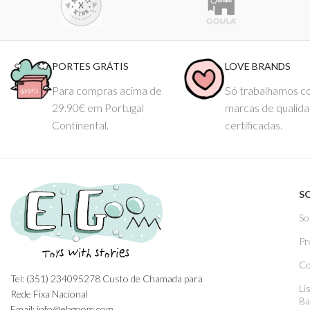
PORTES GRÁTIS
LOVE BRANDS
Para compras acima de
Só trabalhamos 
29.90€ em Portugal
marcas de qualid
Continental.
certificadas.
S
So
Pr
Co
Tel: (351) 234095278 Custo de Chamada para
Li
Rede Fixa Nacional
Ba
Email: info@ehgoom.com