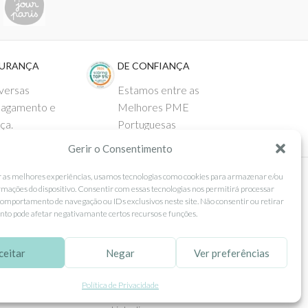
GURANÇA
DE CONFIANÇA
versas
Estamos entre as
pagamento e
Melhores PME
ça.
Portuguesas
Gerir o Consentimento
r as melhores experiências, usamos tecnologias como cookies para armazenar e/ou
rmações do dispositivo. Consentir com essas tecnologias nos permitirá processar
 AO CLIENTE
SEGUE-NOS
omportamento de navegação ou IDs exclusivos neste site. Não consentir ou retirar
to pode afetar negativamante certos recursos e funções.
Comprar
Facebook
ntos
Instagram
ceitar
Negar
Ver preferências
as
Pinterest
Política de Privacidade
 e Devoluções
X