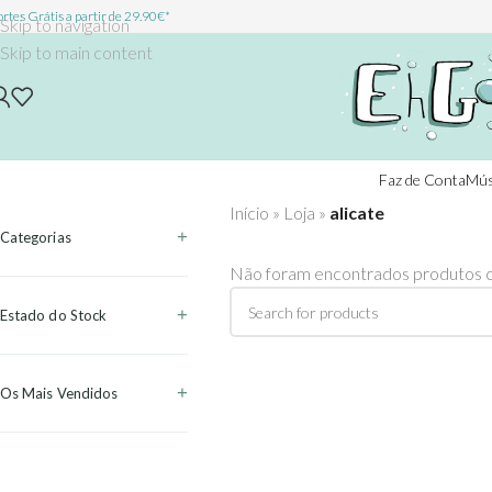
rtes Grátis a partir de 29.90€*
Skip to navigation
Skip to main content
Faz de Conta
Mús
Início
»
Loja
»
alicate
Categorias
Não foram encontrados produtos c
Estado do Stock
Os Mais Vendidos