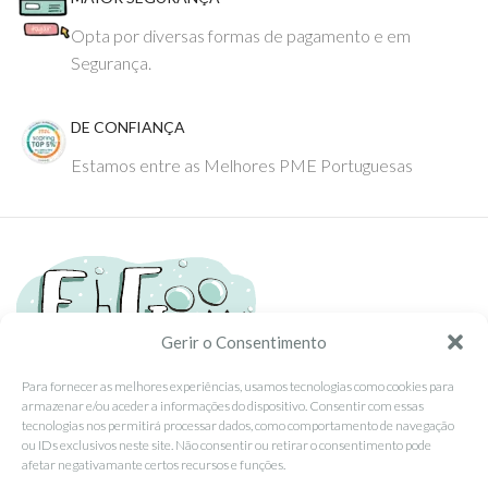
Opta por diversas formas de pagamento e em
Segurança.
DE CONFIANÇA
Estamos entre as Melhores PME Portuguesas
Gerir o Consentimento
Para fornecer as melhores experiências, usamos tecnologias como cookies para
armazenar e/ou aceder a informações do dispositivo. Consentir com essas
Tel: (351) 234095278 Custo de Chamada para Rede Fixa Nacional
tecnologias nos permitirá processar dados, como comportamento de navegação
Email: info@ehgoom.com
ou IDs exclusivos neste site. Não consentir ou retirar o consentimento pode
Rua José Afonso, Nº 50, 3800-438 Aveiro, Portugal
afetar negativamante certos recursos e funções.