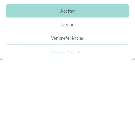
Aceitar
SOBRE A EHGOOM
Negar
Sobre Nós
Ver preferências
Propriedade Intelectual
Política de Privacidade
Colaboração com Bloggers
Listas de Aniversário e Babyshower
CONDIÇÕES GERAIS
Politica de Privacidade
Termos e Condições
Contacte-nos
Livro de Reclamações