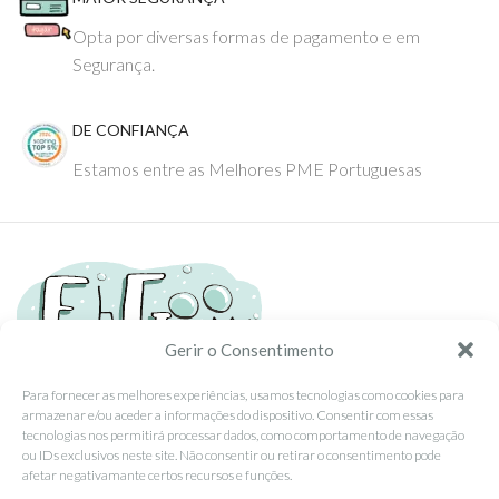
Opta por diversas formas de pagamento e em
Segurança.
DE CONFIANÇA
Estamos entre as Melhores PME Portuguesas
Gerir o Consentimento
Para fornecer as melhores experiências, usamos tecnologias como cookies para
armazenar e/ou aceder a informações do dispositivo. Consentir com essas
Tel: (351) 234095278 Custo de Chamada para Rede Fixa Nacional
tecnologias nos permitirá processar dados, como comportamento de navegação
Email: info@ehgoom.com
ou IDs exclusivos neste site. Não consentir ou retirar o consentimento pode
Rua José Afonso, Nº 50, 3800-438 Aveiro, Portugal
afetar negativamante certos recursos e funções.