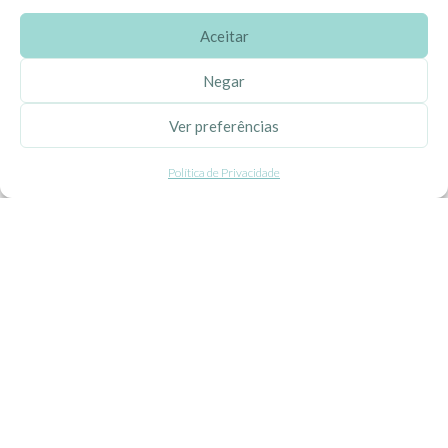
Aceitar
SOBRE A EHGOOM
Negar
Sobre Nós
Ver preferências
Propriedade Intelectual
Política de Privacidade
Colaboração com Bloggers
Listas de Aniversário e Babyshower
CONDIÇÕES GERAIS
Politica de Privacidade
Termos e Condições
Contacte-nos
Livro de Reclamações