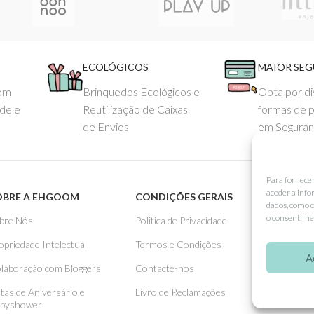
ECOLÓGICOS
MAIOR SE
com
Brinquedos Ecológicos e
Opta por di
ade e
Reutilização de Caixas
formas de 
de Envios
em Seguran
Para fornece
aceder a info
OBRE A EHGOOM
CONDIÇÕES GERAIS
APOIO
dados, como c
o consentimen
bre Nós
Politica de Privacidade
Como 
opriedade Intelectual
Termos e Condições
Pagame
A
laboração com Bloggers
Contacte-nos
Entreg
stas de Aniversário e
Livro de Reclamações
Trocas
byshower