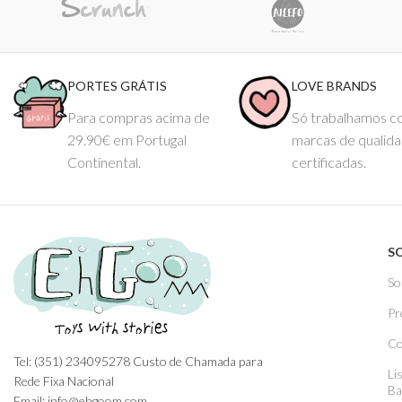
PORTES GRÁTIS
LOVE BRANDS
Para compras acima de
Só trabalhamos 
29.90€ em Portugal
marcas de qualid
Continental.
certificadas.
S
So
Pr
Co
Tel: (351) 234095278 Custo de Chamada para
Li
Rede Fixa Nacional
Ba
Email: info@ehgoom.com