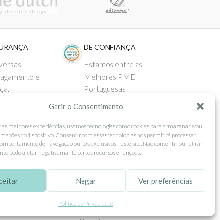
GURANÇA
DE CONFIANÇA
versas
Estamos entre as
pagamento e
Melhores PME
ça.
Portuguesas
Gerir o Consentimento
r as melhores experiências, usamos tecnologias como cookies para armazenar e/ou
rmações do dispositivo. Consentir com essas tecnologias nos permitirá processar
 AO CLIENTE
SEGUE-NOS
omportamento de navegação ou IDs exclusivos neste site. Não consentir ou retirar
to pode afetar negativamante certos recursos e funções.
Comprar
Facebook
ntos
Instagram
ceitar
Negar
Ver preferências
as
Pinterest
Política de Privacidade
 e Devoluções
X