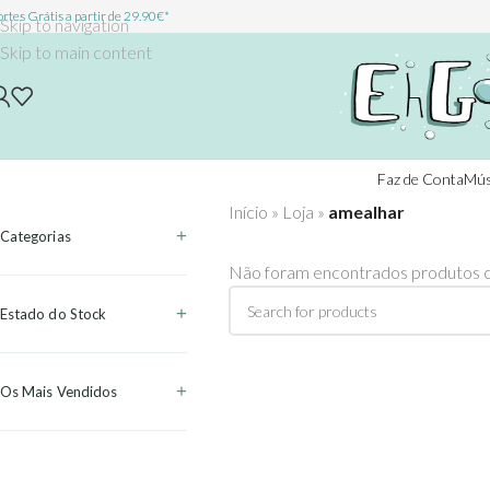
rtes Grátis a partir de 29.90€*
Skip to navigation
Skip to main content
Faz de Conta
Mús
Início
»
Loja
»
amealhar
Categorias
Não foram encontrados produtos c
Estado do Stock
Os Mais Vendidos