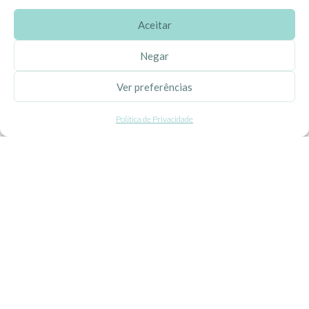
Aceitar
SOBRE A EHGOOM
Negar
Sobre Nós
Ver preferências
Propriedade Intelectual
Política de Privacidade
Colaboração com Bloggers
Listas de Aniversário e Babyshower
CONDIÇÕES GERAIS
Politica de Privacidade
Termos e Condições
Contacte-nos
Livro de Reclamações