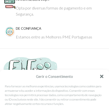
Opta por diversas formas de pagamento e em
Segurança.
DE CONFIANÇA
Estamos entre as Melhores PME Portuguesas
Gerir o Consentimento
Para fornecer as melhores experiências, usamos tecnologias como cookies para
armazenar e/ou aceder a informações do dispositivo. Consentir com essas
Tel: (351) 234095278 Custo de Chamada para Rede Fixa Nacional
tecnologias nos permitirá processar dados, como comportamento de navegação
Email: info@ehgoom.com
ou IDs exclusivos neste site. Não consentir ou retirar o consentimento pode
Rua José Afonso, Nº 50, 3800-438 Aveiro, Portugal
afetar negativamante certos recursos e funções.