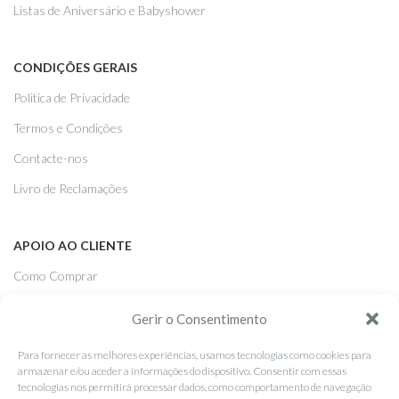
Listas de Aniversário e Babyshower
CONDIÇÕES GERAIS
Politica de Privacidade
Termos e Condições
Contacte-nos
Livro de Reclamações
APOIO AO CLIENTE
Como Comprar
Pagamentos
Gerir o Consentimento
Entregas
Para fornecer as melhores experiências, usamos tecnologias como cookies para
Trocas e Devoluções
armazenar e/ou aceder a informações do dispositivo. Consentir com essas
tecnologias nos permitirá processar dados, como comportamento de navegação