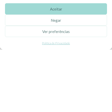
Aceitar
SOBRE A EHGOOM
Negar
Sobre Nós
Ver preferências
Propriedade Intelectual
Política de Privacidade
Colaboração com Bloggers
Listas de Aniversário e Babyshower
CONDIÇÕES GERAIS
Politica de Privacidade
Termos e Condições
Contacte-nos
Livro de Reclamações