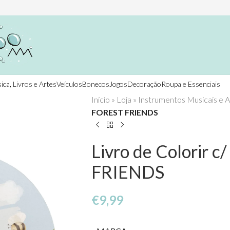
ica, Livros e Artes
Veículos
Bonecos
Jogos
Decoração
Roupa e Essenciais
Início
»
Loja
»
Instrumentos Musicais e A
FOREST FRIENDS
Livro de Colorir 
FRIENDS
€
9,99