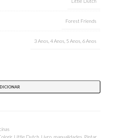
Little Dutch
Forest Friends
3 Anos
,
4 Anos
,
5 Anos
,
6 Anos
DICIONAR
cinas
olorir
,
Little Dutch
,
Livro
,
manualidades
,
Pintar
,