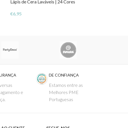
Lápis de Cera Laváveis | 24 Cores
Lápis de Colorir
€
6,95
€
4,99
GURANÇA
DE CONFIANÇA
versas
Estamos entre as
pagamento e
Melhores PME
ça.
Portuguesas
 AO CLIENTE
SEGUE-NOS