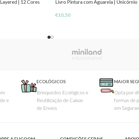
Layered | 12 Cores
Livro Pintura com Aguarela | Unicórnio
€
10,50
ECOLÓGICOS
MAIOR SE
com
Brinquedos Ecológicos e
Opta por di
ade e
Reutilização de Caixas
formas de 
de Envios
em Seguran
OBRE A EHGOOM
CONDIÇÕES GERAIS
APOIO