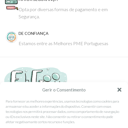
Opta por diversas formas de pagamento e em
Segurança.
DE CONFIANÇA
Estamos entre as Melhores PME Portuguesas
Gerir o Consentimento
Para fornecer as melhores experiências, usamos tecnologias como cookies para
armazenar e/ou aceder a informações do dispositivo. Consentir com essas
Tel: (351) 234095278 Custo de Chamada para Rede Fixa Nacional
tecnologias nos permitirá processar dados, como comportamento de navegação
Email: info@ehgoom.com
ou IDs exclusivos neste site. Não consentir ou retirar o consentimento pode
Rua José Afonso, Nº 50, 3800-438 Aveiro, Portugal
afetar negativamante certos recursos e funções.