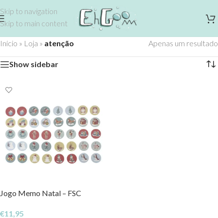
Skip to navigation
Skip to main content
Início
»
Loja
»
atenção
Apenas um resultado
Show sidebar
Jogo Memo Natal – FSC
€
11,95