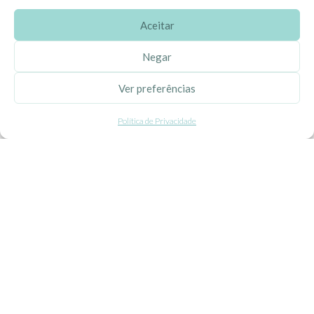
Aceitar
SOBRE A EHGOOM
Negar
Sobre Nós
Ver preferências
Propriedade Intelectual
Política de Privacidade
Colaboração com Bloggers
Listas de Aniversário e Babyshower
CONDIÇÕES GERAIS
Politica de Privacidade
Termos e Condições
Contacte-nos
Livro de Reclamações