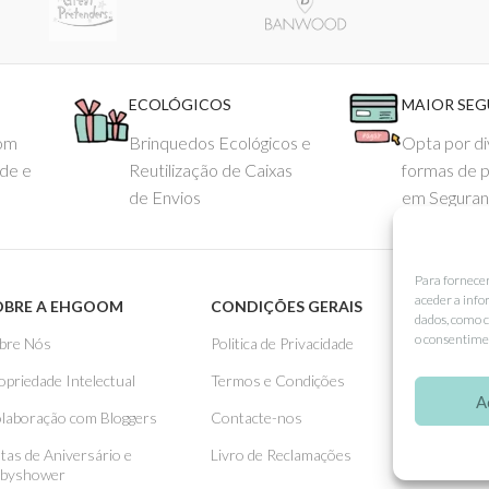
ECOLÓGICOS
MAIOR SE
com
Brinquedos Ecológicos e
Opta por di
ade e
Reutilização de Caixas
formas de 
de Envios
em Seguran
Para fornece
aceder a info
OBRE A EHGOOM
CONDIÇÕES GERAIS
APOIO
dados, como c
o consentimen
bre Nós
Politica de Privacidade
Como 
opriedade Intelectual
Termos e Condições
Pagame
A
laboração com Bloggers
Contacte-nos
Entreg
stas de Aniversário e
Livro de Reclamações
Trocas
byshower