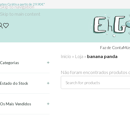
rtes Grátis a partir de 29.90€*
Skip to navigation
Skip to main content
Faz de Conta
Mús
Início
»
Loja
»
banana panda
Categorias
Não foram encontrados produtos c
Estado do Stock
Os Mais Vendidos