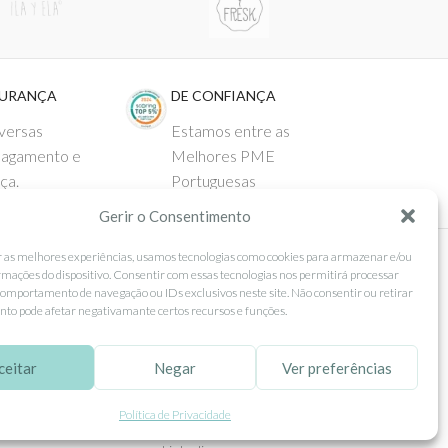
GURANÇA
DE CONFIANÇA
versas
Estamos entre as
pagamento e
Melhores PME
ça.
Portuguesas
Gerir o Consentimento
r as melhores experiências, usamos tecnologias como cookies para armazenar e/ou
rmações do dispositivo. Consentir com essas tecnologias nos permitirá processar
 AO CLIENTE
SEGUE-NOS
omportamento de navegação ou IDs exclusivos neste site. Não consentir ou retirar
to pode afetar negativamante certos recursos e funções.
Comprar
Facebook
ntos
Instagram
ceitar
Negar
Ver preferências
as
Pinterest
Política de Privacidade
 e Devoluções
X