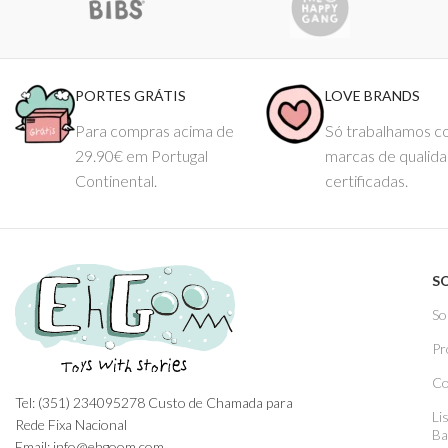
PORTES GRÁTIS
LOVE BRANDS
Para compras acima de
Só trabalhamos 
29.90€ em Portugal
marcas de qualid
Continental.
certificadas.
S
So
Pr
Co
Tel: (351) 234095278 Custo de Chamada para
Li
Rede Fixa Nacional
Ba
Email: info@ehgoom.com