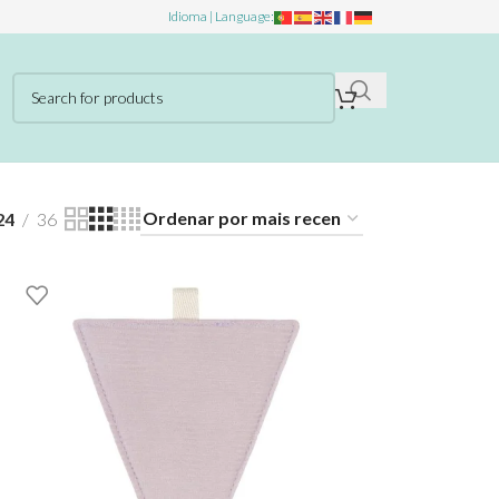
Idioma | Language:
24
36