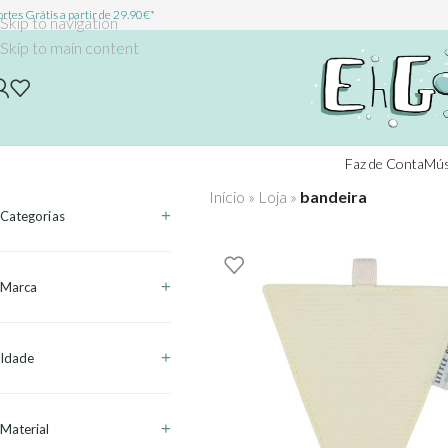
rtes Grátis a partir de 29.90€*
Skip to navigation
Skip to main content
Faz de Conta
Mús
Início
»
Loja
»
bandeira
Categorias
Marca
Idade
Material