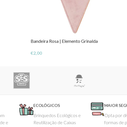
Bandeira Rosa | Elemento Grinalda
€
2,00
ECOLÓGICOS
MAIOR SE
com
Brinquedos Ecológicos e
Opta por di
ade e
Reutilização de Caixas
formas de 