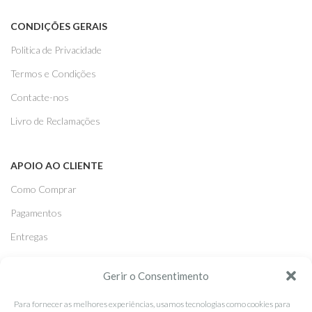
CONDIÇÕES GERAIS
Politica de Privacidade
Termos e Condições
Contacte-nos
Livro de Reclamações
APOIO AO CLIENTE
Como Comprar
Pagamentos
Entregas
Trocas e Devoluções
Gerir o Consentimento
Para fornecer as melhores experiências, usamos tecnologias como cookies para
SEGUE-NOS