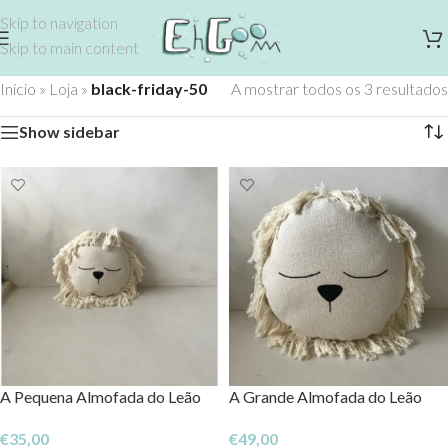
Skip to navigation
Skip to main content
Início
»
Loja
»
black-friday-50
A mostrar todos os 3 resultados
Show sidebar
A Pequena Almofada do Leão
A Grande Almofada do Leão
€
35,00
€
49,00