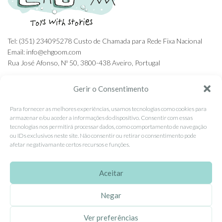
Tel: (351) 234095278 Custo de Chamada para Rede Fixa Nacional
Email: info@ehgoom.com
Rua José Afonso, Nº 50, 3800-438 Aveiro, Portugal
Gerir o Consentimento
Para fornecer as melhores experiências, usamos tecnologias como cookies para
SOBRE A EHGOOM
armazenar e/ou aceder a informações do dispositivo. Consentir com essas
tecnologias nos permitirá processar dados, como comportamento de navegação
Sobre Nós
ou IDs exclusivos neste site. Não consentir ou retirar o consentimento pode
afetar negativamante certos recursos e funções.
Propriedade Intelectual
Colaboração com Bloggers
Aceitar
Listas de Aniversário e Babyshower
Negar
CONDIÇÕES GERAIS
Ver preferências