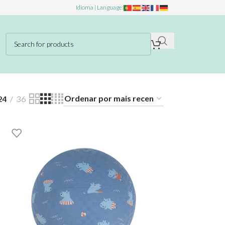
Idioma | Language:
24
36