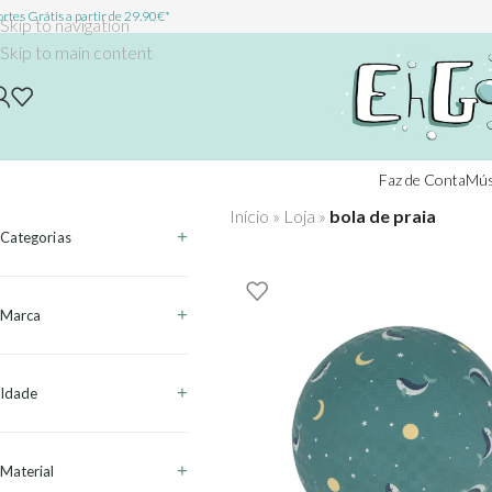
rtes Grátis a partir de 29.90€*
Skip to navigation
Skip to main content
Faz de Conta
Mús
Início
»
Loja
»
bola de praia
Categorias
Marca
Idade
Material