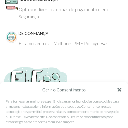
Opta por diversas formas de pagamento e em
Segurança.
DE CONFIANÇA
Estamos entre as Melhores PME Portuguesas
Gerir o Consentimento
Para fornecer as melhores experiências, usamos tecnologias como cookies para
armazenar e/ou aceder a informações do dispositivo. Consentir com essas
Tel: (351) 234095278 Custo de Chamada para Rede Fixa Nacional
tecnologias nos permitirá processar dados, como comportamento de navegação
Email: info@ehgoom.com
ou IDs exclusivos neste site. Não consentir ou retirar o consentimento pode
Rua José Afonso, Nº 50, 3800-438 Aveiro, Portugal
afetar negativamante certos recursos e funções.