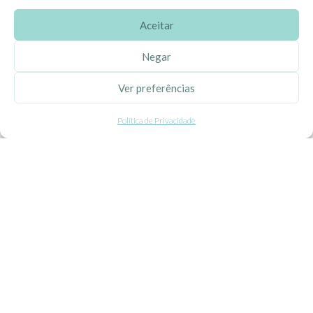
Aceitar
SOBRE A EHGOOM
Negar
Sobre Nós
Ver preferências
Propriedade Intelectual
Política de Privacidade
Colaboração com Bloggers
Listas de Aniversário e Babyshower
CONDIÇÕES GERAIS
Politica de Privacidade
Termos e Condições
Contacte-nos
Livro de Reclamações