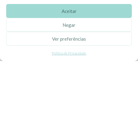
Aceitar
SOBRE A EHGOOM
Negar
Sobre Nós
Ver preferências
Propriedade Intelectual
Política de Privacidade
Colaboração com Bloggers
Listas de Aniversário e Babyshower
CONDIÇÕES GERAIS
Politica de Privacidade
Termos e Condições
Contacte-nos
Livro de Reclamações