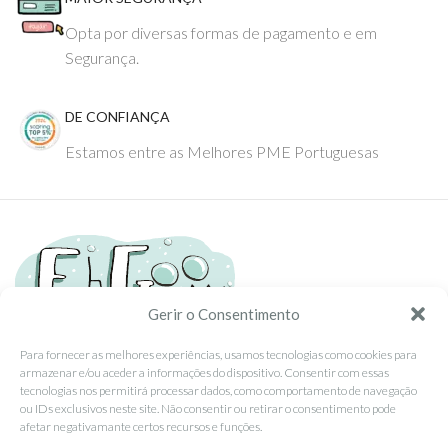
Opta por diversas formas de pagamento e em
Segurança.
DE CONFIANÇA
Estamos entre as Melhores PME Portuguesas
Gerir o Consentimento
Para fornecer as melhores experiências, usamos tecnologias como cookies para
armazenar e/ou aceder a informações do dispositivo. Consentir com essas
Tel: (351) 234095278 Custo de Chamada para Rede Fixa Nacional
tecnologias nos permitirá processar dados, como comportamento de navegação
Email: info@ehgoom.com
ou IDs exclusivos neste site. Não consentir ou retirar o consentimento pode
Rua José Afonso, Nº 50, 3800-438 Aveiro, Portugal
afetar negativamante certos recursos e funções.