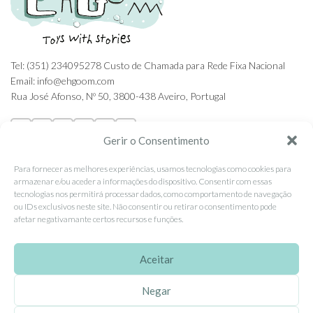
Tel: (351) 234095278 Custo de Chamada para Rede Fixa Nacional
Email: info@ehgoom.com
Rua José Afonso, Nº 50, 3800-438 Aveiro, Portugal
Gerir o Consentimento
Para fornecer as melhores experiências, usamos tecnologias como cookies para
SOBRE A EHGOOM
armazenar e/ou aceder a informações do dispositivo. Consentir com essas
tecnologias nos permitirá processar dados, como comportamento de navegação
Sobre Nós
ou IDs exclusivos neste site. Não consentir ou retirar o consentimento pode
Propriedade Intelectual
afetar negativamante certos recursos e funções.
Colaboração com Bloggers
Aceitar
Listas de Aniversário e Babyshower
Negar
CONDIÇÕES GERAIS