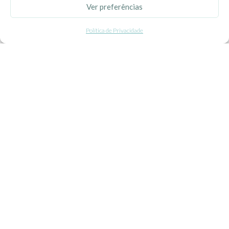
Ver preferências
Politica de Privacidade
Política de Privacidade
Termos e Condições
Contacte-nos
Livro de Reclamações
APOIO AO CLIENTE
Como Comprar
Pagamentos
Entregas
Trocas e Devoluções
SEGUE-NOS
Facebook