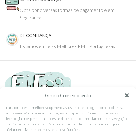
Opta por diversas formas de pagamento e em
Segurança.
DE CONFIANÇA
Estamos entre as Melhores PME Portuguesas
Gerir o Consentimento
Para fornecer as melhores experiências, usamos tecnologias como cookies para
armazenar e/ou aceder a informações do dispositivo. Consentir com essas
Tel: (351) 234095278 Custo de Chamada para Rede Fixa Nacional
tecnologias nos permitirá processar dados, como comportamento de navegação
Email: info@ehgoom.com
ou IDs exclusivos neste site. Não consentir ou retirar o consentimento pode
Rua José Afonso, Nº 50, 3800-438 Aveiro, Portugal
afetar negativamante certos recursos e funções.