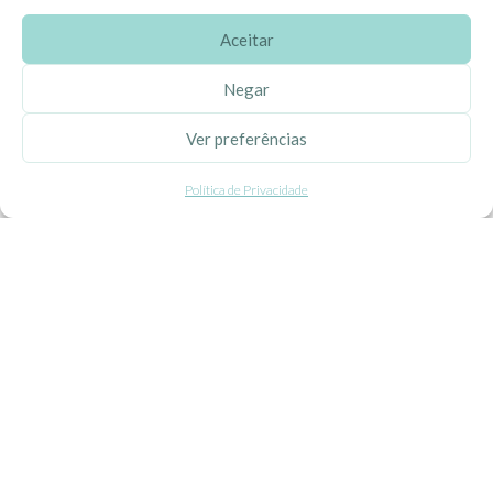
Aceitar
SOBRE A EHGOOM
Negar
Sobre Nós
Ver preferências
Propriedade Intelectual
Política de Privacidade
Colaboração com Bloggers
Listas de Aniversário e Babyshower
CONDIÇÕES GERAIS
Politica de Privacidade
Termos e Condições
Contacte-nos
Livro de Reclamações