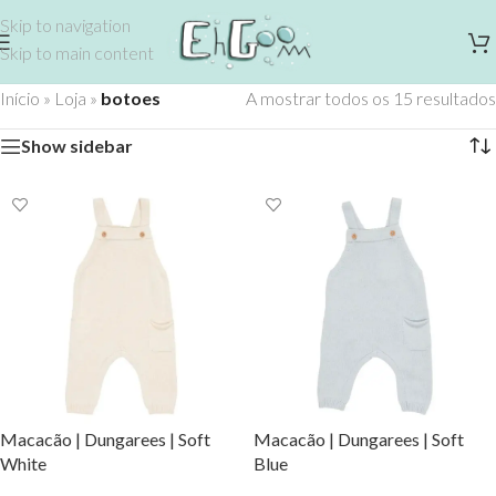
Skip to navigation
Skip to main content
Início
»
Loja
»
botoes
A mostrar todos os 15 resultados
Show sidebar
Macacão | Dungarees | Soft
Macacão | Dungarees | Soft
White
Blue