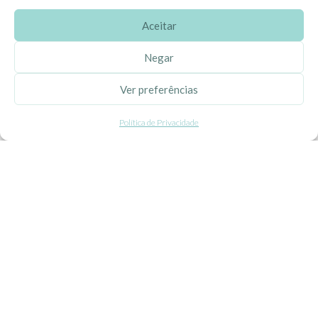
Aceitar
SOBRE A EHGOOM
Negar
Sobre Nós
Ver preferências
Propriedade Intelectual
Política de Privacidade
Colaboração com Bloggers
Listas de Aniversário e Babyshower
CONDIÇÕES GERAIS
Politica de Privacidade
Termos e Condições
Contacte-nos
Livro de Reclamações