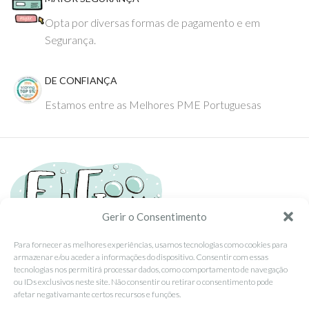
Opta por diversas formas de pagamento e em
Segurança.
DE CONFIANÇA
Estamos entre as Melhores PME Portuguesas
Gerir o Consentimento
Para fornecer as melhores experiências, usamos tecnologias como cookies para
armazenar e/ou aceder a informações do dispositivo. Consentir com essas
Tel: (351) 234095278 Custo de Chamada para Rede Fixa Nacional
tecnologias nos permitirá processar dados, como comportamento de navegação
Email: info@ehgoom.com
ou IDs exclusivos neste site. Não consentir ou retirar o consentimento pode
Rua José Afonso, Nº 50, 3800-438 Aveiro, Portugal
afetar negativamante certos recursos e funções.