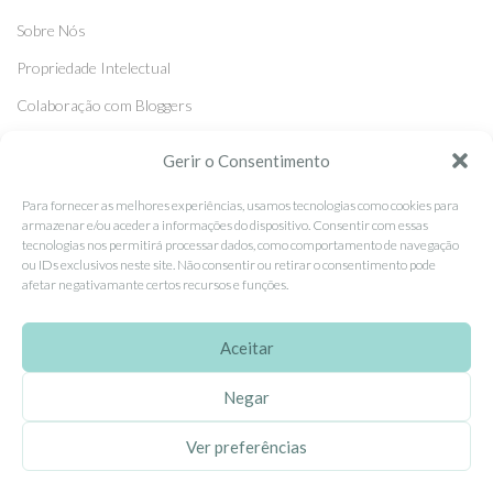
Sobre Nós
Propriedade Intelectual
Colaboração com Bloggers
Listas de Aniversário e Babyshower
Gerir o Consentimento
Para fornecer as melhores experiências, usamos tecnologias como cookies para
CONDIÇÕES GERAIS
armazenar e/ou aceder a informações do dispositivo. Consentir com essas
tecnologias nos permitirá processar dados, como comportamento de navegação
Politica de Privacidade
ou IDs exclusivos neste site. Não consentir ou retirar o consentimento pode
afetar negativamante certos recursos e funções.
Termos e Condições
Contacte-nos
Aceitar
Livro de Reclamações
Negar
APOIO AO CLIENTE
Ver preferências
Como Comprar