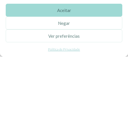
Aceitar
SOBRE A EHGOOM
Negar
Sobre Nós
Ver preferências
Propriedade Intelectual
Política de Privacidade
Colaboração com Bloggers
Listas de Aniversário e Babyshower
CONDIÇÕES GERAIS
Politica de Privacidade
Termos e Condições
Contacte-nos
Livro de Reclamações