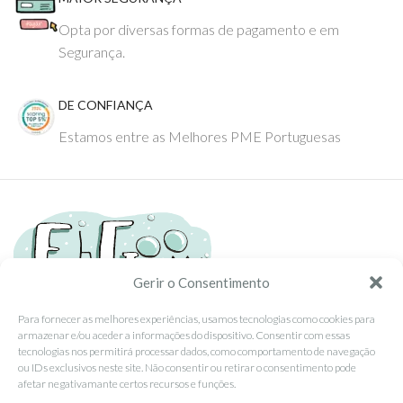
Opta por diversas formas de pagamento e em
Segurança.
DE CONFIANÇA
Estamos entre as Melhores PME Portuguesas
Gerir o Consentimento
Para fornecer as melhores experiências, usamos tecnologias como cookies para
armazenar e/ou aceder a informações do dispositivo. Consentir com essas
Tel: (351) 234095278 Custo de Chamada para Rede Fixa Nacional
tecnologias nos permitirá processar dados, como comportamento de navegação
Email: info@ehgoom.com
ou IDs exclusivos neste site. Não consentir ou retirar o consentimento pode
Rua José Afonso, Nº 50, 3800-438 Aveiro, Portugal
afetar negativamante certos recursos e funções.