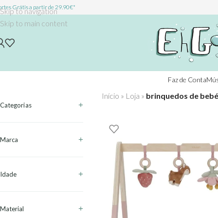
rtes Grátis a partir de 29.90€*
Skip to navigation
Skip to main content
Faz de Conta
Mús
Início
»
Loja
»
brinquedos de beb
Categorias
Marca
Idade
Material