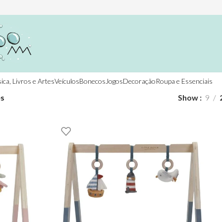
ica, Livros e Artes
Veículos
Bonecos
Jogos
Decoração
Roupa e Essenciais
és
Show
9