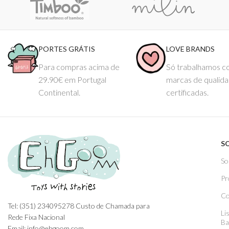
PORTES GRÁTIS
LOVE BRANDS
Para compras acima de
Só trabalhamos 
29.90€ em Portugal
marcas de qualid
Continental.
certificadas.
S
So
Pr
Co
Tel: (351) 234095278 Custo de Chamada para
Li
Rede Fixa Nacional
Ba
Email: info@ehgoom.com