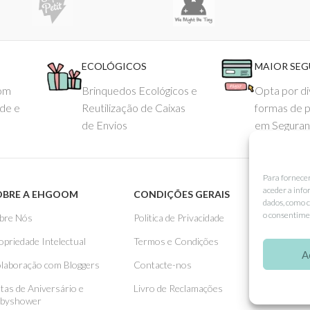
ECOLÓGICOS
MAIOR SE
com
Brinquedos Ecológicos e
Opta por di
ade e
Reutilização de Caixas
formas de 
de Envios
em Seguran
Para fornece
aceder a info
OBRE A EHGOOM
CONDIÇÕES GERAIS
APOIO
dados, como c
o consentimen
bre Nós
Politica de Privacidade
Como 
opriedade Intelectual
Termos e Condições
Pagame
A
laboração com Bloggers
Contacte-nos
Entreg
stas de Aniversário e
Livro de Reclamações
Trocas
byshower