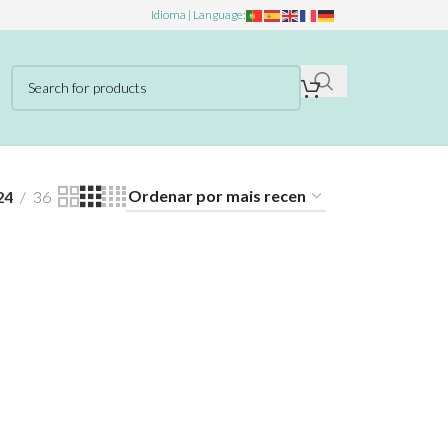
Idioma | Language:
24
36