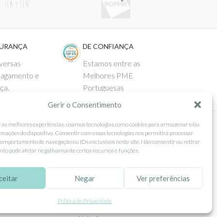
GURANÇA
DE CONFIANÇA
versas
Estamos entre as
pagamento e
Melhores PME
ça.
Portuguesas
Gerir o Consentimento
r as melhores experiências, usamos tecnologias como cookies para armazenar e/ou
rmações do dispositivo. Consentir com essas tecnologias nos permitirá processar
 AO CLIENTE
SEGUE-NOS
omportamento de navegação ou IDs exclusivos neste site. Não consentir ou retirar
to pode afetar negativamante certos recursos e funções.
Comprar
Facebook
ntos
Instagram
ceitar
Negar
Ver preferências
as
Pinterest
Política de Privacidade
 e Devoluções
X