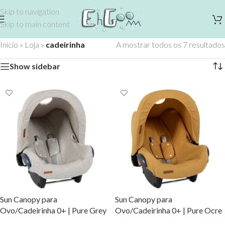
Skip to navigation
Skip to main content
Início
»
Loja
»
cadeirinha
A mostrar todos os 7 resultados
Show sidebar
Sun Canopy para
Sun Canopy para
Ovo/Cadeirinha 0+ | Pure Grey
Ovo/Cadeirinha 0+ | Pure Ocre
(não incluí a forra)
(não incluí a forra)