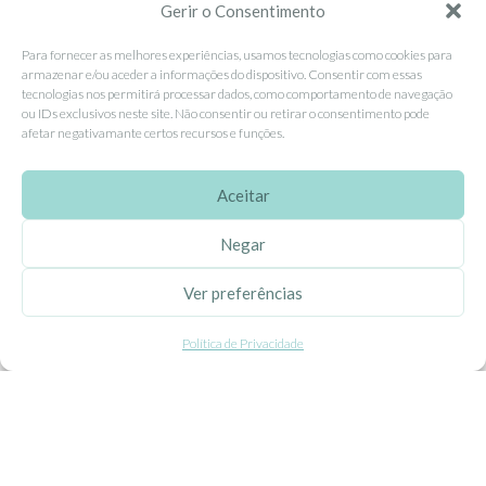
Contacte-nos
Gerir o Consentimento
Livro de Reclamações
Para fornecer as melhores experiências, usamos tecnologias como cookies para
armazenar e/ou aceder a informações do dispositivo. Consentir com essas
tecnologias nos permitirá processar dados, como comportamento de navegação
APOIO AO CLIENTE
ou IDs exclusivos neste site. Não consentir ou retirar o consentimento pode
afetar negativamante certos recursos e funções.
Como Comprar
Pagamentos
Aceitar
Entregas
Negar
Trocas e Devoluções
Ver preferências
SEGUE-NOS
Política de Privacidade
Facebook
Instagram
Pinterest
X