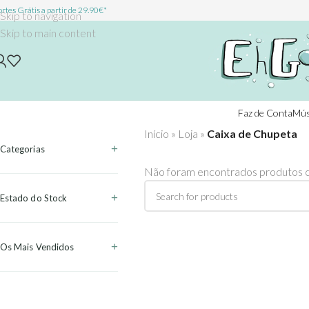
rtes Grátis a partir de 29.90€*
Skip to navigation
Skip to main content
Faz de Conta
Mús
Início
»
Loja
»
Caixa de Chupeta
Categorias
Não foram encontrados produtos c
Estado do Stock
Os Mais Vendidos