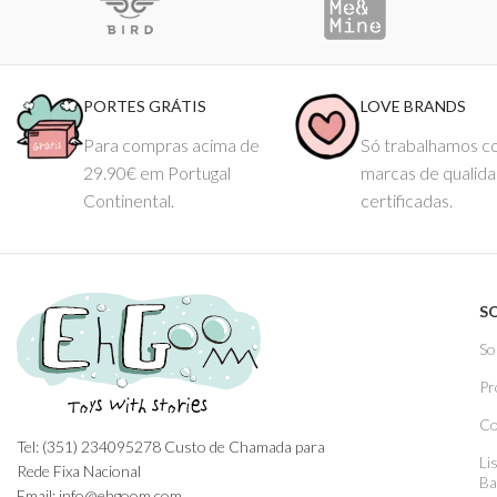
PORTES GRÁTIS
LOVE BRANDS
Para compras acima de
Só trabalhamos 
29.90€ em Portugal
marcas de qualid
Continental.
certificadas.
S
So
Pr
Co
Tel: (351) 234095278 Custo de Chamada para
Li
Rede Fixa Nacional
Ba
Email: info@ehgoom.com