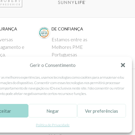
GURANÇA
DE CONFIANÇA
versas
Estamos entre as
pagamento e
Melhores PME
ça.
Portuguesas
Gerir o Consentimento
r as melhores experiências, usamos tecnologias como cookies para armazenar e/ou
rmações do dispositivo. Consentir com essas tecnologias nos permitirá processar
 AO CLIENTE
SEGUE-NOS
omportamento de navegação ou IDs exclusivos neste site. Não consentir ou retirar
to pode afetar negativamante certos recursos e funções.
Comprar
Facebook
ntos
Instagram
ceitar
Negar
Ver preferências
as
Pinterest
Política de Privacidade
 e Devoluções
X