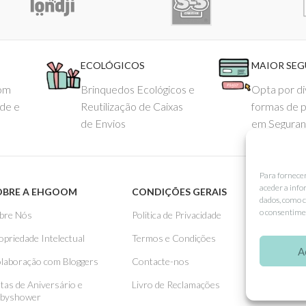
ECOLÓGICOS
MAIOR SE
com
Brinquedos Ecológicos e
Opta por di
ade e
Reutilização de Caixas
formas de 
de Envios
em Seguran
Para fornece
aceder a info
OBRE A EHGOOM
CONDIÇÕES GERAIS
APOIO
dados, como c
o consentimen
bre Nós
Politica de Privacidade
Como 
opriedade Intelectual
Termos e Condições
Pagame
A
laboração com Bloggers
Contacte-nos
Entreg
stas de Aniversário e
Livro de Reclamações
Trocas
byshower