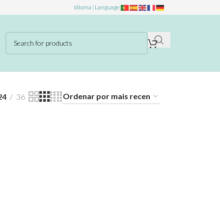
Idioma | Language:
24
36