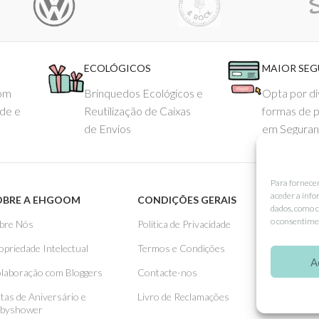
ECOLÓGICOS
MAIOR SE
com
Brinquedos Ecológicos e
Opta por di
ade e
Reutilização de Caixas
formas de 
de Envios
em Seguran
Para fornece
aceder a info
OBRE A EHGOOM
CONDIÇÕES GERAIS
APOIO
dados, como c
o consentimen
bre Nós
Politica de Privacidade
Como 
opriedade Intelectual
Termos e Condições
Pagame
A
laboração com Bloggers
Contacte-nos
Entreg
stas de Aniversário e
Livro de Reclamações
Trocas
byshower