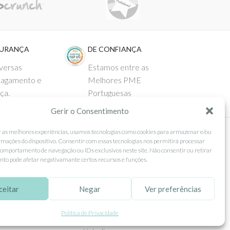
GURANÇA
DE CONFIANÇA
versas
Estamos entre as
pagamento e
Melhores PME
ça.
Portuguesas
Gerir o Consentimento
r as melhores experiências, usamos tecnologias como cookies para armazenar e/ou
rmações do dispositivo. Consentir com essas tecnologias nos permitirá processar
 AO CLIENTE
SEGUE-NOS
omportamento de navegação ou IDs exclusivos neste site. Não consentir ou retirar
to pode afetar negativamante certos recursos e funções.
Comprar
Facebook
ntos
Instagram
ceitar
Negar
Ver preferências
as
Pinterest
Política de Privacidade
 e Devoluções
X