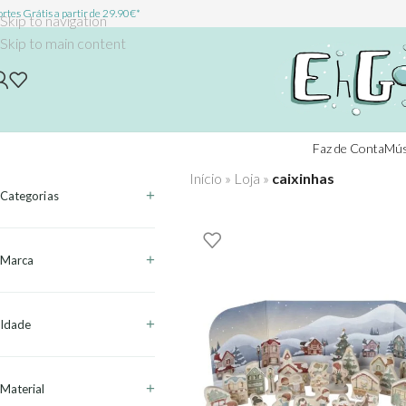
rtes Grátis a partir de 29.90€*
Skip to navigation
Skip to main content
Faz de Conta
Mús
Início
»
Loja
»
caixinhas
Categorias
Marca
Idade
Material