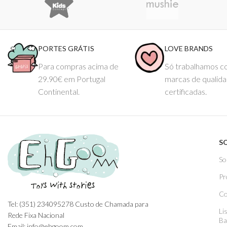
PORTES GRÁTIS
LOVE BRANDS
Para compras acima de
Só trabalhamos 
29.90€ em Portugal
marcas de qualid
Continental.
certificadas.
S
So
Pr
Co
Tel: (351) 234095278 Custo de Chamada para
Li
Rede Fixa Nacional
Ba
Email: info@ehgoom.com