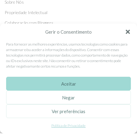
Sobre Nós
Propriedade Intelectual
Colaboração com Bloggers
Gerir o Consentimento
Listas de Aniversário e Babyshower
Para fornecer as melhores experiências, usamos tecnologias como cookies para
armazenar e/ou aceder a informações do dispositivo. Consentir com essas
CONDIÇÕES GERAIS
tecnologias nos permitirá processar dados, como comportamento de navegação
ou IDs exclusivos neste site. Não consentir ou retirar o consentimento pode
Politica de Privacidade
afetar negativamante certos recursos e funções.
Termos e Condições
Aceitar
Contacte-nos
Livro de Reclamações
Negar
Ver preferências
APOIO AO CLIENTE
Como Comprar
Política de Privacidade
Pagamentos