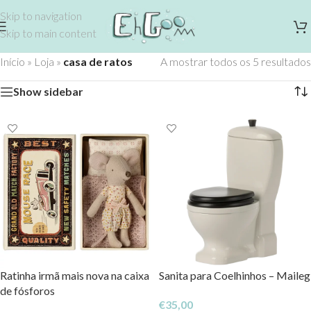
Skip to navigation
Skip to main content
Início
»
Loja
»
casa de ratos
A mostrar todos os 5 resultados
Show sidebar
Ratinha irmã mais nova na caixa
Sanita para Coelhinhos – Maileg
de fósforos
€
35,00