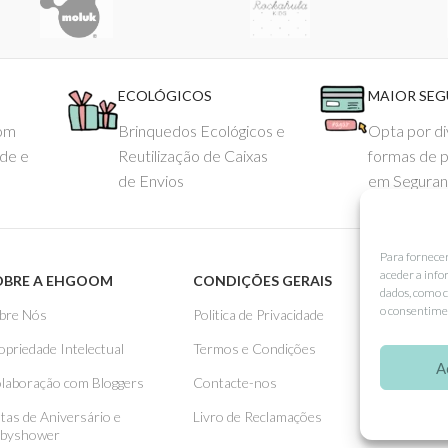
ECOLÓGICOS
MAIOR SE
com
Brinquedos Ecológicos e
Opta por di
ade e
Reutilização de Caixas
formas de 
de Envios
em Seguran
Para fornece
aceder a info
OBRE A EHGOOM
CONDIÇÕES GERAIS
APOIO
dados, como c
o consentimen
bre Nós
Politica de Privacidade
Como 
opriedade Intelectual
Termos e Condições
Pagame
A
laboração com Bloggers
Contacte-nos
Entreg
stas de Aniversário e
Livro de Reclamações
Trocas
byshower