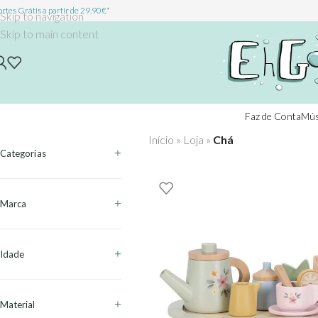
rtes Grátis a partir de 29.90€*
Skip to navigation
Skip to main content
Faz de Conta
Mús
Início
»
Loja
»
Chá
Categorias
Marca
Idade
Material