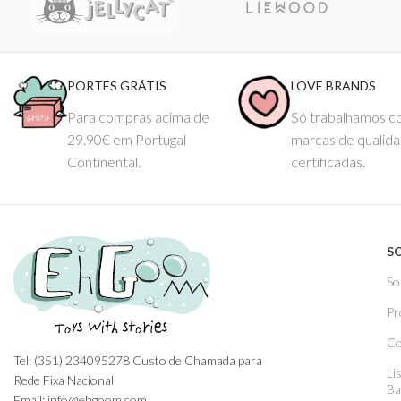
PORTES GRÁTIS
LOVE BRANDS
Para compras acima de
Só trabalhamos 
29.90€ em Portugal
marcas de qualid
Continental.
certificadas.
S
So
Pr
Co
Tel: (351) 234095278 Custo de Chamada para
Li
Rede Fixa Nacional
Ba
Email: info@ehgoom.com