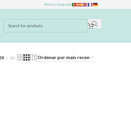
Idioma | Language:
24
36