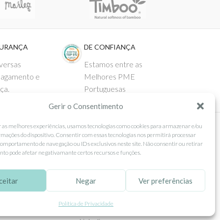
GURANÇA
DE CONFIANÇA
versas
Estamos entre as
pagamento e
Melhores PME
ça.
Portuguesas
Gerir o Consentimento
r as melhores experiências, usamos tecnologias como cookies para armazenar e/ou
rmações do dispositivo. Consentir com essas tecnologias nos permitirá processar
 AO CLIENTE
SEGUE-NOS
omportamento de navegação ou IDs exclusivos neste site. Não consentir ou retirar
to pode afetar negativamante certos recursos e funções.
Comprar
Facebook
ntos
Instagram
ceitar
Negar
Ver preferências
as
Pinterest
Política de Privacidade
 e Devoluções
X