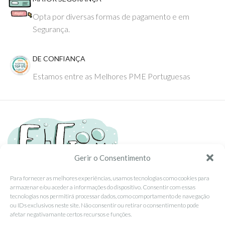
Opta por diversas formas de pagamento e em
Segurança.
DE CONFIANÇA
Estamos entre as Melhores PME Portuguesas
Gerir o Consentimento
Para fornecer as melhores experiências, usamos tecnologias como cookies para
armazenar e/ou aceder a informações do dispositivo. Consentir com essas
Tel: (351) 234095278 Custo de Chamada para Rede Fixa Nacional
tecnologias nos permitirá processar dados, como comportamento de navegação
Email: info@ehgoom.com
ou IDs exclusivos neste site. Não consentir ou retirar o consentimento pode
Rua José Afonso, Nº 50, 3800-438 Aveiro, Portugal
afetar negativamante certos recursos e funções.