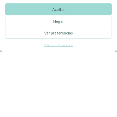
Aceitar
SOBRE A EHGOOM
Negar
Sobre Nós
Ver preferências
Propriedade Intelectual
Política de Privacidade
Colaboração com Bloggers
Listas de Aniversário e Babyshower
CONDIÇÕES GERAIS
Politica de Privacidade
Termos e Condições
Contacte-nos
Livro de Reclamações