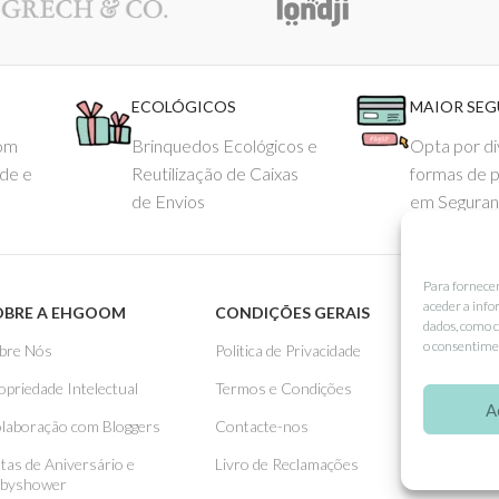
ECOLÓGICOS
MAIOR SE
com
Brinquedos Ecológicos e
Opta por di
ade e
Reutilização de Caixas
formas de 
de Envios
em Seguran
Para fornece
aceder a info
OBRE A EHGOOM
CONDIÇÕES GERAIS
APOIO
dados, como c
o consentimen
bre Nós
Politica de Privacidade
Como 
opriedade Intelectual
Termos e Condições
Pagame
A
laboração com Bloggers
Contacte-nos
Entreg
stas de Aniversário e
Livro de Reclamações
Trocas
byshower