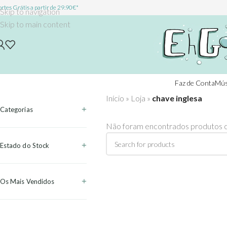
rtes Grátis a partir de 29.90€*
Skip to navigation
Skip to main content
Faz de Conta
Mús
Início
»
Loja
»
chave inglesa
Categorias
Não foram encontrados produtos c
Estado do Stock
Os Mais Vendidos