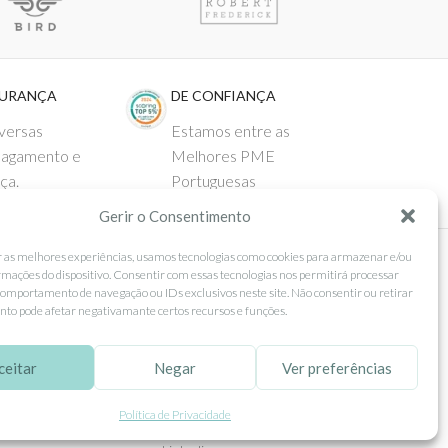
GURANÇA
DE CONFIANÇA
versas
Estamos entre as
pagamento e
Melhores PME
ça.
Portuguesas
Gerir o Consentimento
r as melhores experiências, usamos tecnologias como cookies para armazenar e/ou
rmações do dispositivo. Consentir com essas tecnologias nos permitirá processar
 AO CLIENTE
SEGUE-NOS
omportamento de navegação ou IDs exclusivos neste site. Não consentir ou retirar
to pode afetar negativamante certos recursos e funções.
Comprar
Facebook
ntos
Instagram
ceitar
Negar
Ver preferências
as
Pinterest
Política de Privacidade
 e Devoluções
X