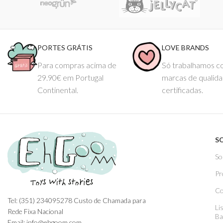
PORTES GRÁTIS
LOVE BRANDS
Para compras acima de
Só trabalhamos 
29.90€ em Portugal
marcas de qualid
Continental.
certificadas.
S
So
Pr
Co
Tel: (351) 234095278 Custo de Chamada para
Li
Rede Fixa Nacional
Ba
Email: info@ehgoom.com