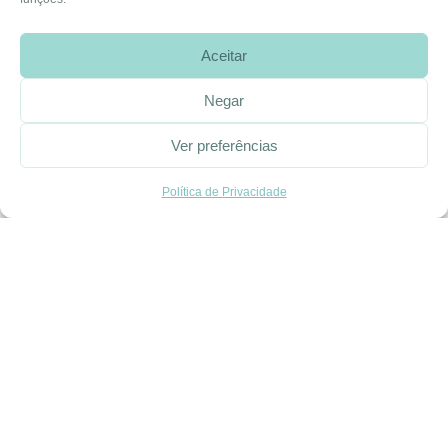
Rua José Afonso, Nº 50, 3800-438 Aveiro, Portugal
Aceitar
Negar
SOBRE A EHGOOM
Sobre Nós
Ver preferências
Propriedade Intelectual
Política de Privacidade
Colaboração com Bloggers
Listas de Aniversário e Babyshower
CONDIÇÕES GERAIS
Politica de Privacidade
Termos e Condições
Contacte-nos
Livro de Reclamações