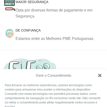
MAIOR SEGURANÇA
Opta por diversas formas de pagamento e em
Segurança.
DE CONFIANÇA
Estamos entre as Melhores PME Portuguesas
Gerir o Consentimento
Para fornecer as melhores experiências, usamos tecnologias como
cookies para armazenar e/ou aceder a informações do dispositivo.
Tel: (351) 234095278 Custo de Chamada para Rede Fixa
Consentir com essas tecnologias nos permitirá processar dados, como
Nacional
comportamento de navegação ou IDs exclusivos neste site. Não consentir
Email: info@ehgoom.com
ou retirar o consentimento pode afetar negativamante certos recursos e
funções.