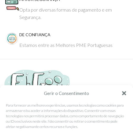
Opta por diversas formas de pagamento e em
Segurança.
DE CONFIANÇA
Estamos entre as Melhores PME Portuguesas
Gerir o Consentimento
Para fornecer as melhores experiências, usamos tecnologias como cookies para
armazenar e/ou aceder a informações do dispositivo. Consentir com essas
Tel: (351) 234095278 Custo de Chamada para Rede Fixa Nacional
tecnologias nos permitirá processar dados, como comportamento de navegação
Email: info@ehgoom.com
ou IDs exclusivos neste site. Não consentir ou retirar o consentimento pode
Rua José Afonso, Nº 50, 3800-438 Aveiro, Portugal
afetar negativamante certos recursos e funções.