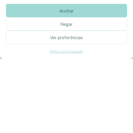
Aceitar
SOBRE A EHGOOM
Negar
Sobre Nós
Ver preferências
Propriedade Intelectual
Política de Privacidade
Colaboração com Bloggers
Listas de Aniversário e Babyshower
CONDIÇÕES GERAIS
Politica de Privacidade
Termos e Condições
Contacte-nos
Livro de Reclamações