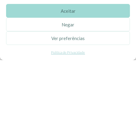
Aceitar
SOBRE A EHGOOM
Negar
Sobre Nós
Ver preferências
Propriedade Intelectual
Política de Privacidade
Colaboração com Bloggers
Listas de Aniversário e Babyshower
CONDIÇÕES GERAIS
Politica de Privacidade
Termos e Condições
Contacte-nos
Livro de Reclamações