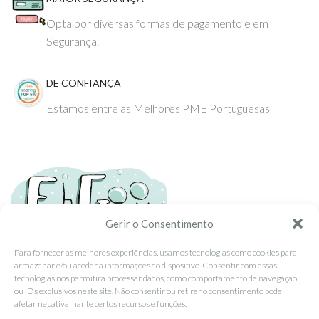
Opta por diversas formas de pagamento e em
Segurança.
DE CONFIANÇA
Estamos entre as Melhores PME Portuguesas
Gerir o Consentimento
Para fornecer as melhores experiências, usamos tecnologias como cookies para
armazenar e/ou aceder a informações do dispositivo. Consentir com essas
Tel: (351) 234095278 Custo de Chamada para Rede Fixa Nacional
tecnologias nos permitirá processar dados, como comportamento de navegação
Email: info@ehgoom.com
ou IDs exclusivos neste site. Não consentir ou retirar o consentimento pode
Rua José Afonso, Nº 50, 3800-438 Aveiro, Portugal
afetar negativamante certos recursos e funções.