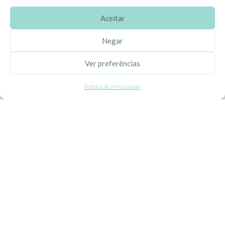
Aceitar
SOBRE A EHGOOM
Negar
Sobre Nós
Ver preferências
Propriedade Intelectual
Política de Privacidade
Colaboração com Bloggers
Listas de Aniversário e Babyshower
CONDIÇÕES GERAIS
Politica de Privacidade
Termos e Condições
Contacte-nos
Livro de Reclamações