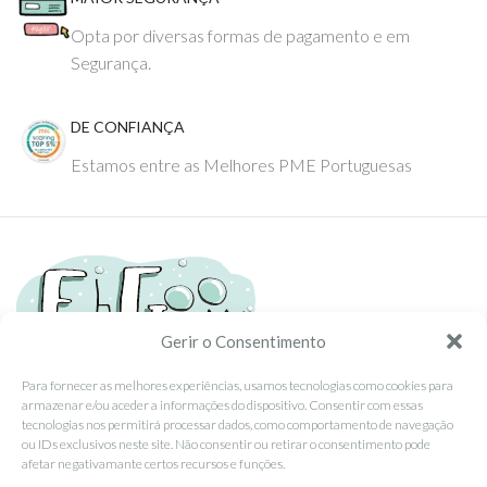
Opta por diversas formas de pagamento e em
Segurança.
DE CONFIANÇA
Estamos entre as Melhores PME Portuguesas
Gerir o Consentimento
Para fornecer as melhores experiências, usamos tecnologias como cookies para
armazenar e/ou aceder a informações do dispositivo. Consentir com essas
Tel: (351) 234095278 Custo de Chamada para Rede Fixa Nacional
tecnologias nos permitirá processar dados, como comportamento de navegação
Email: info@ehgoom.com
ou IDs exclusivos neste site. Não consentir ou retirar o consentimento pode
Rua José Afonso, Nº 50, 3800-438 Aveiro, Portugal
afetar negativamante certos recursos e funções.