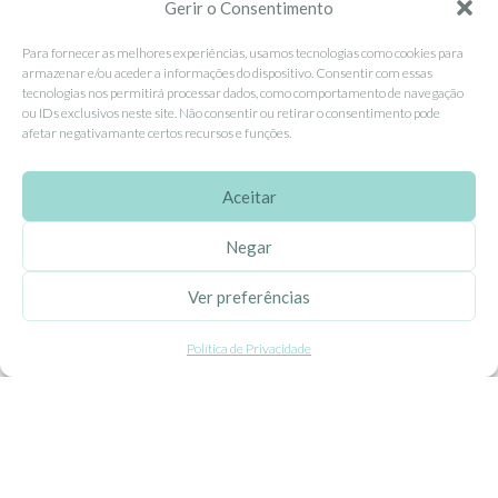
Contacte-nos
Gerir o Consentimento
Livro de Reclamações
Para fornecer as melhores experiências, usamos tecnologias como cookies para
armazenar e/ou aceder a informações do dispositivo. Consentir com essas
tecnologias nos permitirá processar dados, como comportamento de navegação
APOIO AO CLIENTE
ou IDs exclusivos neste site. Não consentir ou retirar o consentimento pode
afetar negativamante certos recursos e funções.
Como Comprar
Pagamentos
Aceitar
Entregas
Negar
Trocas e Devoluções
Ver preferências
SEGUE-NOS
Política de Privacidade
Facebook
Instagram
Pinterest
X