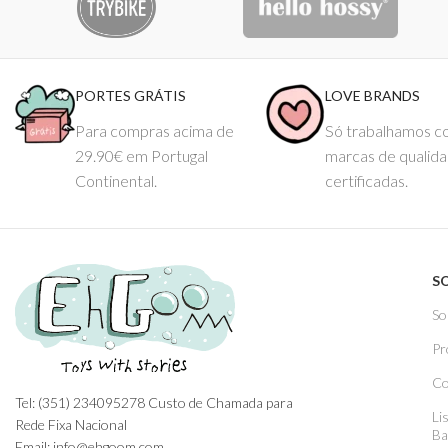
PORTES GRÁTIS
LOVE BRANDS
Para compras acima de
Só trabalhamos 
29.90€ em Portugal
marcas de qualid
Continental.
certificadas.
S
So
Pr
Co
Tel: (351) 234095278 Custo de Chamada para
Li
Rede Fixa Nacional
Ba
Email: info@ehgoom.com