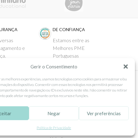
GURANÇA
DE CONFIANÇA
versas
Estamos entre as
pagamento e
Melhores PME
ça.
Portuguesas
Gerir o Consentimento
r as melhores experiências, usamos tecnologias como cookies para armazenar e/ou
rmações do dispositivo. Consentir com essas tecnologias nos permitirá processar
 AO CLIENTE
SEGUE-NOS
omportamento de navegação ou IDs exclusivos neste site. Não consentir ou retirar
to pode afetar negativamante certos recursos e funções.
Comprar
Facebook
ntos
Instagram
ceitar
Negar
Ver preferências
as
Pinterest
Política de Privacidade
 e Devoluções
X