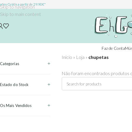
rtes Grátis a partir de 29.90€*
Skip to navigation
Skip to main content
Faz de Conta
Mús
Início
»
Loja
»
chupetas
Categorias
Não foram encontrados produtos c
Estado do Stock
Os Mais Vendidos