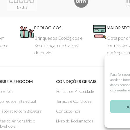
ECOLÓGICOS
MAIOR SE
com
Brinquedos Ecológicos e
Opta por di
ade e
Reutilização de Caixas
formas de 
de Envios
em Seguran
Para fornece
aceder a info
OBRE A EHGOOM
CONDIÇÕES GERAIS
APOIO
dados, como c
o consentimen
bre Nós
Politica de Privacidade
Como 
opriedade Intelectual
Termos e Condições
Pagame
A
laboração com Bloggers
Contacte-nos
Entreg
stas de Aniversário e
Livro de Reclamações
Trocas
byshower