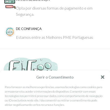
Opta por diversas formas de pagamento e em
Segurança.
DE CONFIANÇA
Estamos entre as Melhores PME Portuguesas
Gerir o Consentimento
Para fornecer as melhores experiências, usamos tecnologias como cookies para
armazenar e/ou aceder a informações do dispositivo. Consentir com essas
Tel: (351) 234095278 Custo de Chamada para Rede Fixa Nacional
tecnologias nos permitirá processar dados, como comportamento de navegação
Email: info@ehgoom.com
ou IDs exclusivos neste site. Não consentir ou retirar o consentimento pode
Rua José Afonso, Nº 50, 3800-438 Aveiro, Portugal
afetar negativamante certos recursos e funções.