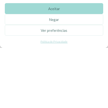
Aceitar
SOBRE A EHGOOM
Negar
Sobre Nós
Ver preferências
Propriedade Intelectual
Política de Privacidade
Colaboração com Bloggers
Listas de Aniversário e Babyshower
CONDIÇÕES GERAIS
Politica de Privacidade
Termos e Condições
Contacte-nos
Livro de Reclamações