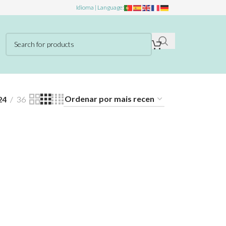
Idioma | Language:
24
36