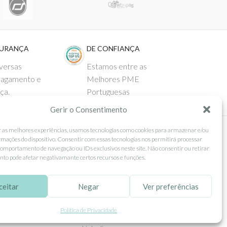
GURANÇA
DE CONFIANÇA
versas
Estamos entre as
pagamento e
Melhores PME
ça.
Portuguesas
Gerir o Consentimento
r as melhores experiências, usamos tecnologias como cookies para armazenar e/ou
rmações do dispositivo. Consentir com essas tecnologias nos permitirá processar
 AO CLIENTE
SEGUE-NOS
omportamento de navegação ou IDs exclusivos neste site. Não consentir ou retirar
to pode afetar negativamante certos recursos e funções.
Comprar
Facebook
ntos
Instagram
ceitar
Negar
Ver preferências
as
Pinterest
Política de Privacidade
 e Devoluções
X