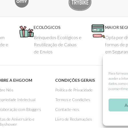
ECOLÓGICOS
MAIOR SE
com
Brinquedos Ecológicos e
Opta por di
ade e
Reutilização de Caixas
formas de 
de Envios
em Seguran
Para fornece
aceder a info
OBRE A EHGOOM
CONDIÇÕES GERAIS
APOIO
dados, como c
o consentimen
bre Nós
Politica de Privacidade
Como 
opriedade Intelectual
Termos e Condições
Pagame
A
laboração com Bloggers
Contacte-nos
Entreg
stas de Aniversário e
Livro de Reclamações
Trocas
byshower