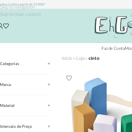
rtes Grátis a partir de 29.90€*
Skip to navigation
Skip to main content
Faz de Conta
Mús
Início
»
Loja
»
cinto
Categorias
Marca
Material
Intervalo de Preço