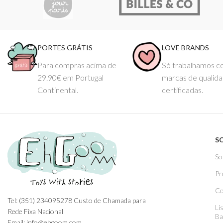
PORTES GRÁTIS
LOVE BRANDS
Para compras acima de
Só trabalhamos 
29.90€ em Portugal
marcas de qualid
Continental.
certificadas.
S
So
Pr
Co
Tel: (351) 234095278 Custo de Chamada para
Li
Rede Fixa Nacional
Ba
Email: info@ehgoom.com