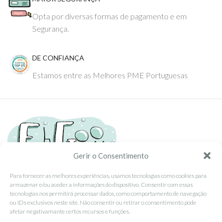
Opta por diversas formas de pagamento e em
Segurança.
DE CONFIANÇA
Estamos entre as Melhores PME Portuguesas
Gerir o Consentimento
Para fornecer as melhores experiências, usamos tecnologias como cookies para
armazenar e/ou aceder a informações do dispositivo. Consentir com essas
Tel: (351) 234095278 Custo de Chamada para Rede Fixa Nacional
tecnologias nos permitirá processar dados, como comportamento de navegação
Email: info@ehgoom.com
ou IDs exclusivos neste site. Não consentir ou retirar o consentimento pode
Rua José Afonso, Nº 50, 3800-438 Aveiro, Portugal
afetar negativamante certos recursos e funções.