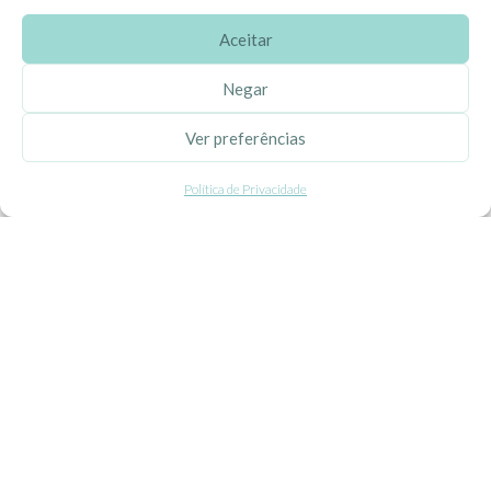
Aceitar
SOBRE A EHGOOM
Negar
Sobre Nós
Ver preferências
Propriedade Intelectual
Política de Privacidade
Colaboração com Bloggers
Listas de Aniversário e Babyshower
CONDIÇÕES GERAIS
Politica de Privacidade
Termos e Condições
Contacte-nos
Livro de Reclamações