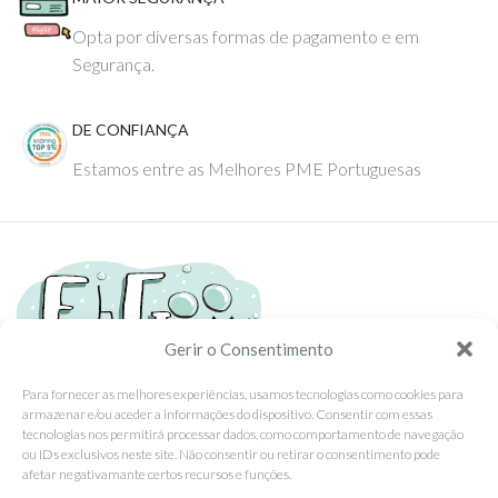
Opta por diversas formas de pagamento e em
Segurança.
DE CONFIANÇA
Estamos entre as Melhores PME Portuguesas
Gerir o Consentimento
Para fornecer as melhores experiências, usamos tecnologias como cookies para
armazenar e/ou aceder a informações do dispositivo. Consentir com essas
Tel: (351) 234095278 Custo de Chamada para Rede Fixa Nacional
tecnologias nos permitirá processar dados, como comportamento de navegação
Email: info@ehgoom.com
ou IDs exclusivos neste site. Não consentir ou retirar o consentimento pode
Rua José Afonso, Nº 50, 3800-438 Aveiro, Portugal
afetar negativamante certos recursos e funções.