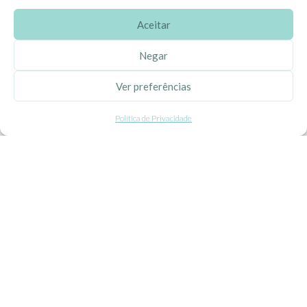
Aceitar
SOBRE A EHGOOM
Negar
Sobre Nós
Ver preferências
Propriedade Intelectual
Política de Privacidade
Colaboração com Bloggers
Listas de Aniversário e Babyshower
CONDIÇÕES GERAIS
Politica de Privacidade
Termos e Condições
Contacte-nos
Livro de Reclamações