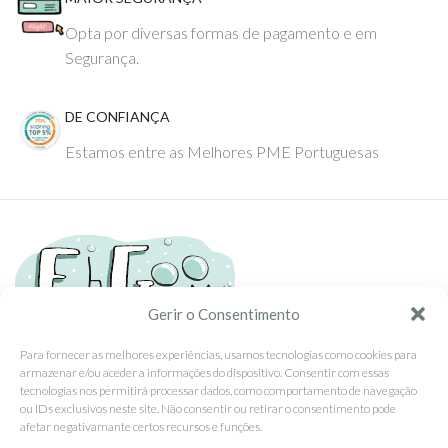
Opta por diversas formas de pagamento e em
Segurança.
DE CONFIANÇA
Estamos entre as Melhores PME Portuguesas
Gerir o Consentimento
Para fornecer as melhores experiências, usamos tecnologias como cookies para
armazenar e/ou aceder a informações do dispositivo. Consentir com essas
Tel: (351) 234095278 Custo de Chamada para Rede Fixa Nacional
tecnologias nos permitirá processar dados, como comportamento de navegação
Email: info@ehgoom.com
ou IDs exclusivos neste site. Não consentir ou retirar o consentimento pode
Rua José Afonso, Nº 50, 3800-438 Aveiro, Portugal
afetar negativamante certos recursos e funções.