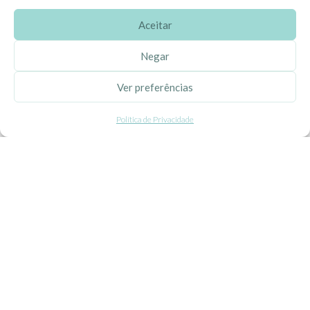
Aceitar
SOBRE A EHGOOM
Negar
Sobre Nós
Ver preferências
Propriedade Intelectual
Política de Privacidade
Colaboração com Bloggers
Listas de Aniversário e Babyshower
CONDIÇÕES GERAIS
Politica de Privacidade
Termos e Condições
Contacte-nos
Livro de Reclamações