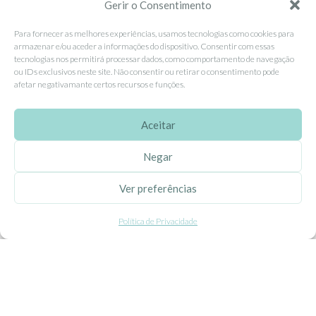
Contacte-nos
Gerir o Consentimento
Livro de Reclamações
Para fornecer as melhores experiências, usamos tecnologias como cookies para
armazenar e/ou aceder a informações do dispositivo. Consentir com essas
tecnologias nos permitirá processar dados, como comportamento de navegação
APOIO AO CLIENTE
ou IDs exclusivos neste site. Não consentir ou retirar o consentimento pode
afetar negativamante certos recursos e funções.
Como Comprar
Pagamentos
Aceitar
Entregas
Negar
Trocas e Devoluções
Ver preferências
SEGUE-NOS
Política de Privacidade
Facebook
Instagram
Pinterest
X