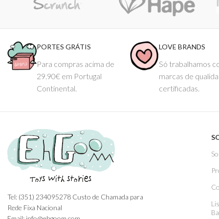
PORTES GRÁTIS
LOVE BRANDS
Para compras acima de
Só trabalhamos 
29.90€ em Portugal
marcas de qualid
Continental.
certificadas.
S
So
Pr
Co
Tel: (351) 234095278 Custo de Chamada para
Li
Rede Fixa Nacional
Ba
Email: info@ehgoom.com