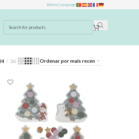
Idioma | Language:
24
36