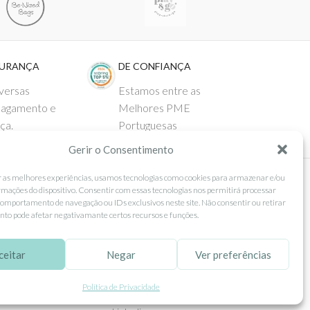
GURANÇA
DE CONFIANÇA
versas
Estamos entre as
pagamento e
Melhores PME
ça.
Portuguesas
Gerir o Consentimento
r as melhores experiências, usamos tecnologias como cookies para armazenar e/ou
rmações do dispositivo. Consentir com essas tecnologias nos permitirá processar
 AO CLIENTE
SEGUE-NOS
omportamento de navegação ou IDs exclusivos neste site. Não consentir ou retirar
to pode afetar negativamante certos recursos e funções.
Comprar
Facebook
ntos
Instagram
ceitar
Negar
Ver preferências
as
Pinterest
Política de Privacidade
 e Devoluções
X