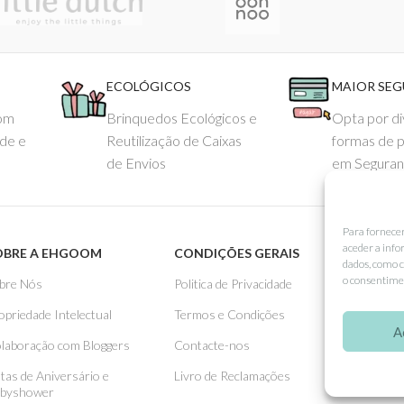
ECOLÓGICOS
MAIOR SE
com
Brinquedos Ecológicos e
Opta por di
ade e
Reutilização de Caixas
formas de 
de Envios
em Seguran
Para fornece
aceder a info
OBRE A EHGOOM
CONDIÇÕES GERAIS
APOIO
dados, como c
o consentimen
bre Nós
Politica de Privacidade
Como 
opriedade Intelectual
Termos e Condições
Pagame
A
laboração com Bloggers
Contacte-nos
Entreg
stas de Aniversário e
Livro de Reclamações
Trocas
byshower